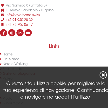
Via Sonvico 8 (Entrata B)
CH-6952 Canobbio - Lugano
info@viverbene.swiss
+41 91 940 28 32
+41 78 796 06 17
Links
Home
Chi Siamo
Nordic Walking
Sci di fondo
Galleria fotografica
Video
Questo sito utilizza cookie per migliorare la
tua esperienza di navigazione. Continuand
Utilità
a navigare ne accetti l'utilizzo.
Prodotti
Buoni regalo